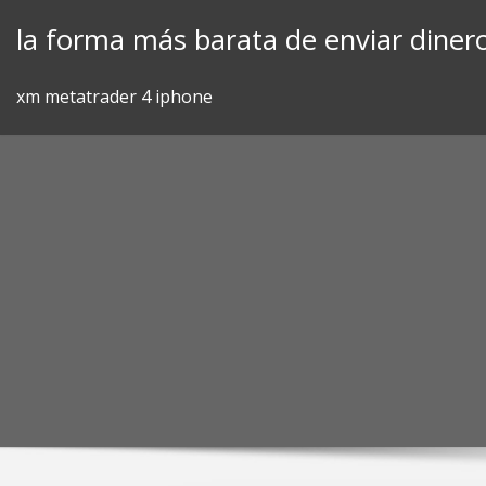
Skip
la forma más barata de enviar diner
to
content
xm metatrader 4 iphone