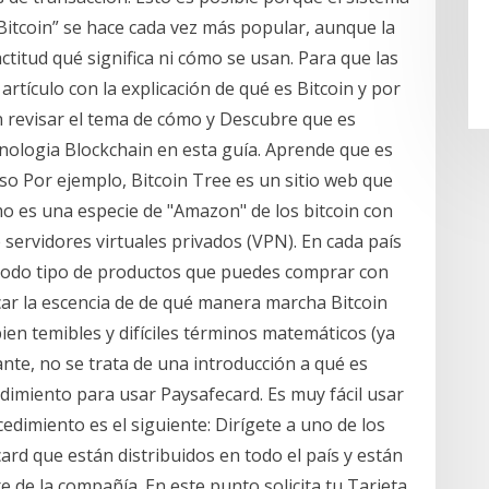
“Bitcoin” se hace cada vez más popular, aunque la
itud qué significa ni cómo se usan. Para que las
rtículo con la explicación de qué es Bitcoin y por
 revisar el tema de cómo y Descubre que es
cnologia Blockchain en esta guía. Aprende que es
so Por ejemplo, Bitcoin Tree es un sitio web que
mo es una especie de "Amazon" de los bitcoin con
servidores virtuales privados (VPN). En cada país
todo tipo de productos que puedes comprar con
icar la escencia de de qué manera marcha Bitcoin
ien temibles y difíciles términos matemáticos (ya
nte, no se trata de una introducción a qué es
dimiento para usar Paysafecard. Es muy fácil usar
edimiento es el siguiente: Dirígete a uno de los
ard que están distribuidos en todo el país y están
 de la compañía. En este punto solicita tu Tarjeta