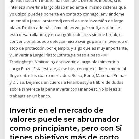
quizás hasta en mucho más tiempo… De todos modos, si te
interesa invertir a largo plazo mediante el mismo sistema que
yo utilizo, puedes ponerte en contacto conmigo, enviándome
un email a [email protected] con el asunto Inversión de largo
plazo. Explico además cómo observo qué configuración se
está desarrollando, y en un gráfico de ticks sin line break, el
convencional, puedo detectar micro swings para ir moviendo el
stop de protección, por ejemplo, y algo que es muy importante,
y…Invertir a Largo Plazo: Estrategia paso a paso - Mi
Tradinghttps://mitrading.es/invertir-a-largo-plazoInvertir a
Largo Plazo. Esta estrategia se basa en que el dinero mundial
fluye entre los cuatro mercados: Bolsa, Bono, Materias Primas
y Divisa. Dejamos en cueros a Finanbest y a ti libre de dudas
sobre si merece la pena invertir con Finanbest. No lo leas si
trabajas en un banco.
Invertir en el mercado de
valores puede ser abrumador
como principiante, pero con Si
tienes objetivos más de corto