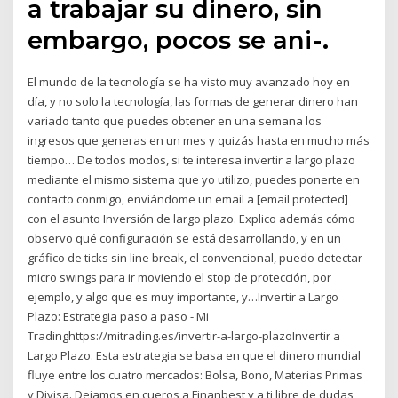
a trabajar su dinero, sin
embargo, pocos se ani-.
El mundo de la tecnología se ha visto muy avanzado hoy en
día, y no solo la tecnología, las formas de generar dinero han
variado tanto que puedes obtener en una semana los
ingresos que generas en un mes y quizás hasta en mucho más
tiempo… De todos modos, si te interesa invertir a largo plazo
mediante el mismo sistema que yo utilizo, puedes ponerte en
contacto conmigo, enviándome un email a [email protected]
con el asunto Inversión de largo plazo. Explico además cómo
observo qué configuración se está desarrollando, y en un
gráfico de ticks sin line break, el convencional, puedo detectar
micro swings para ir moviendo el stop de protección, por
ejemplo, y algo que es muy importante, y…Invertir a Largo
Plazo: Estrategia paso a paso - Mi
Tradinghttps://mitrading.es/invertir-a-largo-plazoInvertir a
Largo Plazo. Esta estrategia se basa en que el dinero mundial
fluye entre los cuatro mercados: Bolsa, Bono, Materias Primas
y Divisa. Dejamos en cueros a Finanbest y a ti libre de dudas